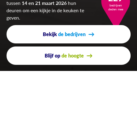
tussen
14 en 21 maart 2026
hun
bedrijven
deuren om een kijkje in de keuken te
deden mee
geven.
Bekijk
de bedrijven
Blijf op
de hoogte
Laat zien hoe onze regio werkt!
De
Kom Binnen Bij Bedrijven Dagen
is een open bedrijvenweek
om inwoners kennis te laten maken met de werkgevers in Noord-
Holland Noord. Om werkzoekenden een kans te bieden. Om
leerlingen en studenten een idee te geven van wat er in de regio
allemaal voor moois gebeurt. Maar ook om familie, vrienden en
buren met trots het bedrijf te laten zien.