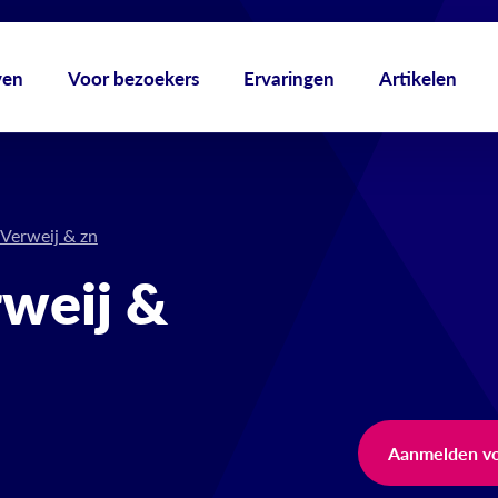
ven
Voor bezoekers
Ervaringen
Artikelen
 Verweij & zn
rweij &
Aanmelden vo