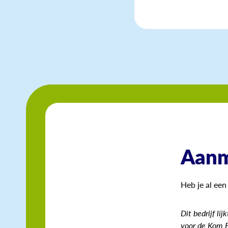
Aanme
Heb je al ee
Dit bedrijf li
voor de Kom B