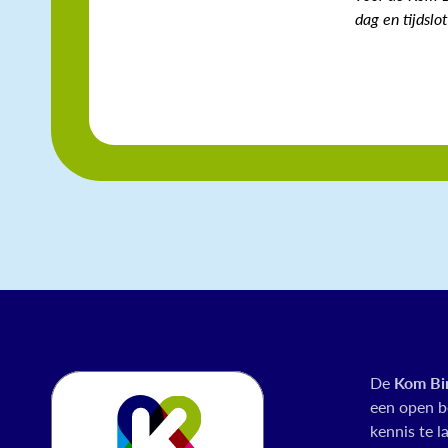
dag en tijdslo
De
Kom Bi
een open 
kennis te 