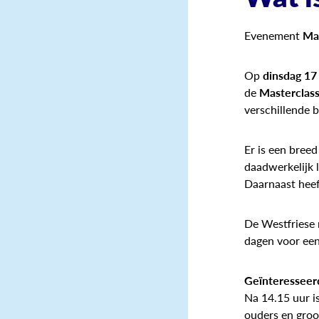
Evenement
Mas
Op
dinsdag 17
de
Masterclas
verschillende b
Er is een breed
daadwerkelijk l
Daarnaast heeft
De Westfriese 
dagen voor een
Geïnteresseerd
Na 14.15 uur i
ouders en groo