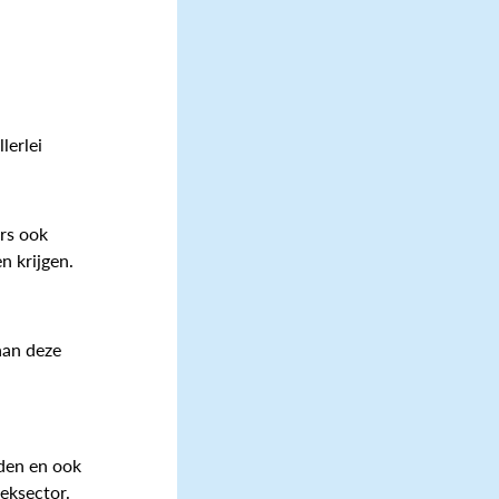
lerlei
ers ook
n krijgen.
aan deze
den en ook
eksector.