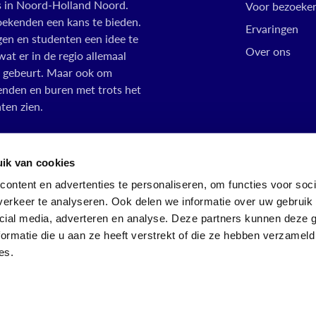
 in Noord-Holland Noord.
Voor bezoeke
kenden een kans te bieden.
Ervaringen
gen en studenten een idee te
Over ons
at er in de regio allemaal
 gebeurt. Maar ook om
ienden en buren met trots het
aten zien.
ik van cookies
ontent en advertenties te personaliseren, om functies voor soci
erkeer te analyseren. Ook delen we informatie over uw gebruik 
cial media, adverteren en analyse. Deze partners kunnen deze
ormatie die u aan ze heeft verstrekt of die ze hebben verzameld
bbbd.nl
Webdesign:
Raadhuis.com
Privacybeleid
es.