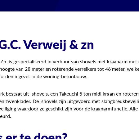
G.C. Verweij & zn
 Zn. is gespecialiseerd in verhuur van shovels met kraanarm met
oogte van 28 meter en roterende verreikers tot 46 meter, welk
worden ingezet in de woning-betonbouw.
k bestaat uit shovels, een Takeuchi 5 ton midi kraan en rotere
een zwenklader. De shovels zijn uitgevoerd met slangbreukbeveili
iliging waardoor ze geschikt zijn voor de kraanarmfunctie. All
eurd.
s er te doen?