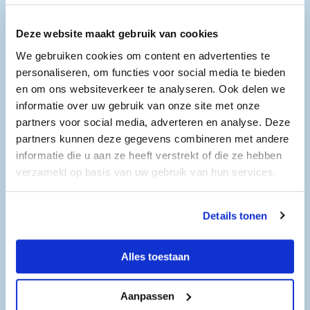
www.breinbegrip.nl
Deze website maakt gebruik van cookies
Openingstijden
We gebruiken cookies om content en advertenties te
Hoofdvestiging
personaliseren, om functies voor social media te bieden
en om ons websiteverkeer te analyseren. Ook delen we
Maandag 16 maart 2026
Middag van 14.00 tot 17.00
informatie over uw gebruik van onze site met onze
partners voor social media, adverteren en analyse. Deze
partners kunnen deze gegevens combineren met andere
Dinsdag 17 maart 2026
informatie die u aan ze heeft verstrekt of die ze hebben
Ochtend van 9.00 tot 12.00
verzameld op basis van uw gebruik van hun services.
Donderdag 19 maart 2026
Ochtend van 9.00 tot 12.00
Details tonen
Alles toestaan
Aanpassen
Gegevens