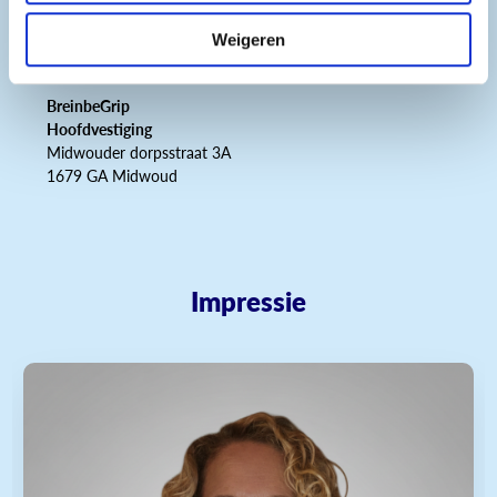
E-mail:
info@breinbegrip.nl
Weigeren
Website:
https://breinbegrip.nl
BreinbeGrip
Hoofdvestiging
Midwouder dorpsstraat 3A
1679 GA Midwoud
Impressie