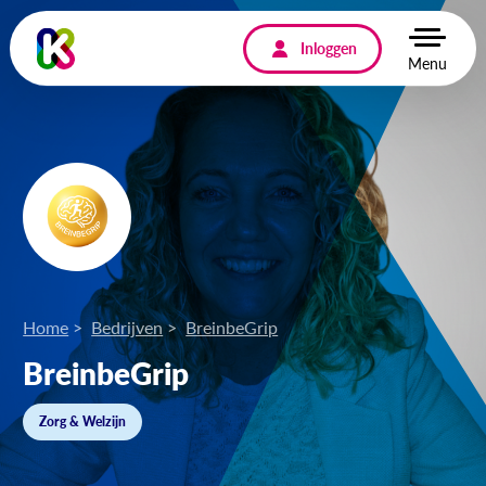
Inloggen
Menu
Home
Bedrijven
BreinbeGrip
BreinbeGrip
Zorg & Welzijn