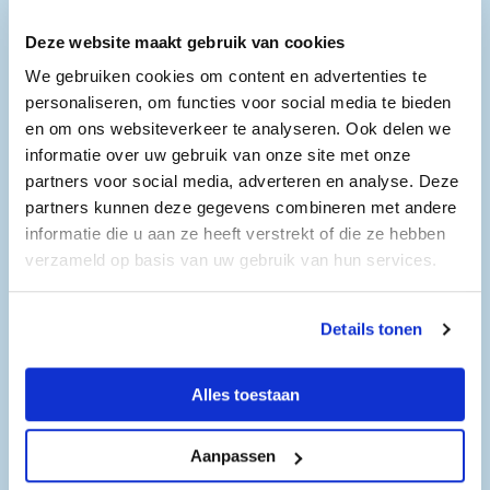
Coole (letterlijk!) proefjes
Deze website maakt gebruik van cookies
Beleef spectaculaire demonstraties met vloeibare
We gebruiken cookies om content en advertenties te
gassen tussen –160 °C en –271 °C. Een unieke
personaliseren, om functies voor social media te bieden
ervaring!
En een
vacuümproefje
waarbij je kunt zien wat vacuüm
en om ons websiteverkeer te analyseren. Ook delen we
eigenlijk is.
informatie over uw gebruik van onze site met onze
partners voor social media, adverteren en analyse. Deze
Openingstijden
partners kunnen deze gegevens combineren met andere
informatie die u aan ze heeft verstrekt of die ze hebben
Hoofdvestiging
verzameld op basis van uw gebruik van hun services.
Dinsdag 17 maart 2026
14:00
Details tonen
Donderdag 19 maart 2026
14:00
Alles toestaan
Aanpassen