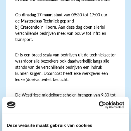
Op
dinsdag 17 maart
staat van 09:30 tot 17:00 uur
de
Masterclass
Techniek
gepland
bij
Crescendo
in
Hoorn
. Aan deze dag doen allerlei
verschillende bedrijven mee; van bouw tot infra en
transport.
Er is een breed scala van bedrijven uit de technieksector
waardoor alle bezoekers ook daadwerkelijk langs alle
stands van de verschillende bedrijven een indruk
kunnen krijgen. Daarnaast heeft elke werkgever een
leuke (doe)-activiteit bedacht.
De Westfriese middelbare scholen brengen van 9.30 tot
14.15 uur een bezoek aan deze dagen voor een
masterclass. De dag is daarom opgedeeld in
tijdsblokken.
Deze website maakt gebruik van cookies
Geïnteresseerd in een technische baan? Kom dan langs!