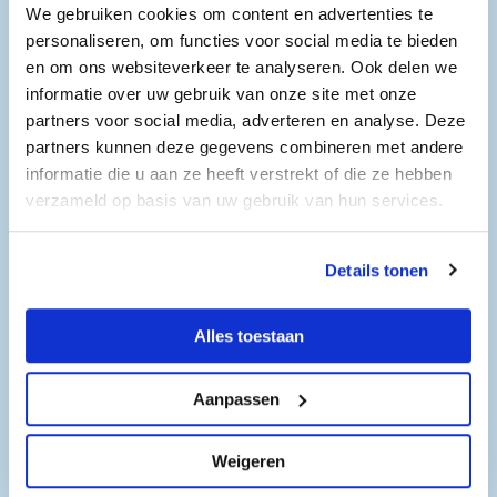
Na 14.15 uur is er gelegenheid voor andere
We gebruiken cookies om content en advertenties te
belangstellenden zoals werkzoekenden en ook ouders
personaliseren, om functies voor social media te bieden
en grootouders om kennis te maken met de bedrijven in
en om ons websiteverkeer te analyseren. Ook delen we
de brede technieksector.
informatie over uw gebruik van onze site met onze
Een mooie baan in de techniek waar men trots kan zijn
partners voor social media, adverteren en analyse. Deze
op het product of het behaalde resultaat.
partners kunnen deze gegevens combineren met andere
informatie die u aan ze heeft verstrekt of die ze hebben
Wij ontvangen ook groepen leerlingen/studenten.
verzameld op basis van uw gebruik van hun services.
Openingstijden
Details tonen
Hoofdvestiging
Dinsdag 17 maart 2026
Alles toestaan
14:15 - 17:00
Aanpassen
Weigeren