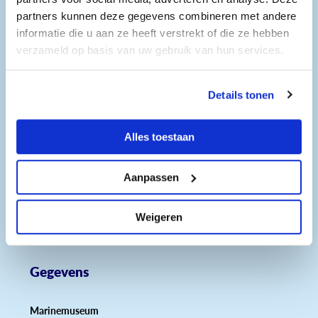
Vacatures
partners kunnen deze gegevens combineren met andere
informatie die u aan ze heeft verstrekt of die ze hebben
Vrijwilliger Marinemuseum
verzameld op basis van uw gebruik van hun services.
We zoeken nieuwe vrijwilligers! Denk daarbij aan
het verwelkomen van onze bezoekers, ze meer
Details tonen
vertellen over het leven aan boord van
onderzeeboot Tonijn, maar ook het geven van
rondleidingen of het begeleiden van
Alles toestaan
schoolgroepen behoort tot de mogelijkheden.
Bekijk vacature
Aanpassen
Weigeren
Gegevens
Marinemuseum