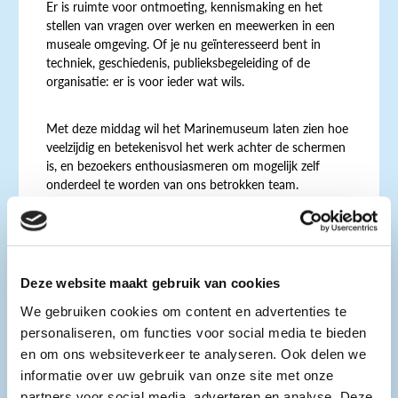
Er is ruimte voor ontmoeting, kennismaking en het
stellen van vragen over werken en meewerken in een
museale omgeving. Of je nu geïnteresseerd bent in
techniek, geschiedenis, publieksbegeleiding of de
organisatie: er is voor ieder wat wils.
Met deze middag wil het Marinemuseum laten zien hoe
veelzijdig en betekenisvol het werk achter de schermen
is, en bezoekers enthousiasmeren om mogelijk zelf
onderdeel te worden van ons betrokken team.
Wij ontvangen ook groepen leerlingen/studenten.
Openingstijden
Deze website maakt gebruik van cookies
Hoofdvestiging
We gebruiken cookies om content en advertenties te
personaliseren, om functies voor social media te bieden
Vrijdag 20 maart 2026
en om ons websiteverkeer te analyseren. Ook delen we
14:00-16:00
informatie over uw gebruik van onze site met onze
partners voor social media, adverteren en analyse. Deze