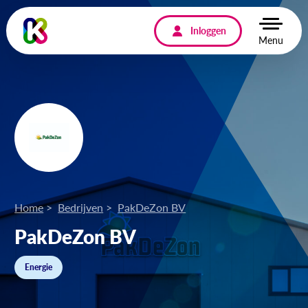
Inloggen
Menu
Home
Bedrijven
PakDeZon BV
PakDeZon BV
Energie