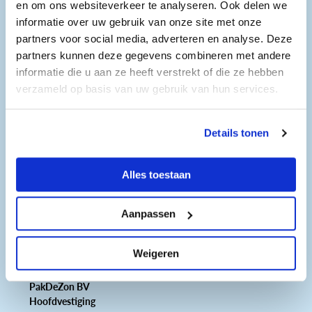
en om ons websiteverkeer te analyseren. Ook delen we
Elektromonteur batterij
informatie over uw gebruik van onze site met onze
Heb jij zin om installatie-projecten van PakDeZon
partners voor social media, adverteren en analyse. Deze
tot een succes te maken en doe jij dit het liefst in
partners kunnen deze gegevens combineren met andere
de rol van elektromonteur? Dan gaan wij graag
informatie die u aan ze heeft verstrekt of die ze hebben
met je in gesprek!
verzameld op basis van uw gebruik van hun services.
Bekijk vacature
Details tonen
Alles toestaan
Gegevens
Aanpassen
Tel: 0226-751727
E-mail:
info@pakdezon.nl
Website:
https://pakdezon.nl
Weigeren
PakDeZon BV
Hoofdvestiging