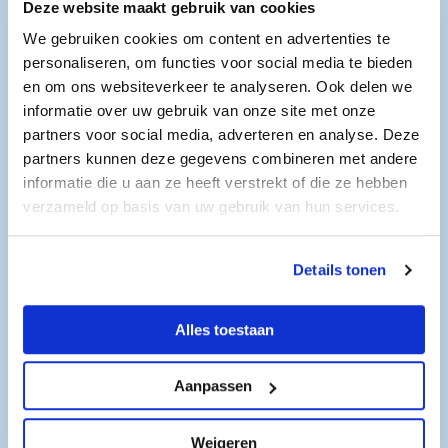
en grootouders om kennis te maken met de bedrijven in
Deze website maakt gebruik van cookies
de brede technieksector.
We gebruiken cookies om content en advertenties te
Een mooie baan in de techniek waar men trots kan zijn
personaliseren, om functies voor social media te bieden
op het product of het behaalde resultaat.
en om ons websiteverkeer te analyseren. Ook delen we
informatie over uw gebruik van onze site met onze
Wij ontvangen ook groepen leerlingen/studenten.
partners voor social media, adverteren en analyse. Deze
partners kunnen deze gegevens combineren met andere
Openingstijden
informatie die u aan ze heeft verstrekt of die ze hebben
verzameld op basis van uw gebruik van hun services.
Crescendo
Dinsdag 17 maart 2026
14:15 - 17:00
Details tonen
Woensdag 18 maart 2026
Alles toestaan
14:15 - 17:00
Aanpassen
Weigeren