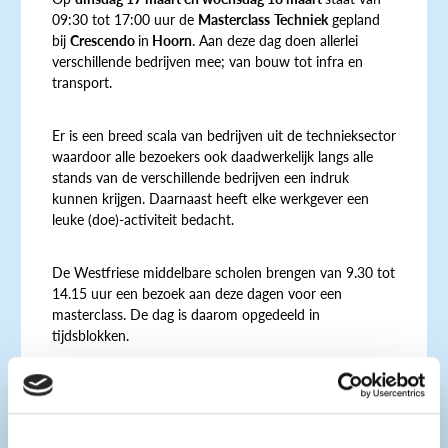
09:30 tot 17:00 uur de
Masterclass
Techniek
gepland
bij
Crescendo
in
Hoorn
. Aan deze dag doen allerlei
verschillende bedrijven mee; van bouw tot infra en
transport.
Er is een breed scala van bedrijven uit de technieksector
waardoor alle bezoekers ook daadwerkelijk langs alle
stands van de verschillende bedrijven een indruk
kunnen krijgen. Daarnaast heeft elke werkgever een
leuke (doe)-activiteit bedacht.
De Westfriese middelbare scholen brengen van 9.30 tot
14.15 uur een bezoek aan deze dagen voor een
masterclass. De dag is daarom opgedeeld in
tijdsblokken.
Geïnteresseerd in een technische baan? Kom dan langs!
Na 14.15 uur is er gelegenheid voor andere
belangstellenden zoals werkzoekenden en ook ouders