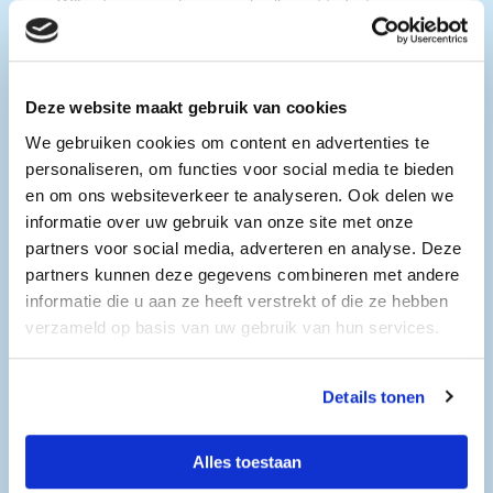
Wij ontvangen ook groepen leerlingen/studenten.
Openingstijden
Hoofdvestiging
Deze website maakt gebruik van cookies
We gebruiken cookies om content en advertenties te
Zaterdag 14 maart 2026
11.00 tot 15.00uur
personaliseren, om functies voor social media te bieden
en om ons websiteverkeer te analyseren. Ook delen we
informatie over uw gebruik van onze site met onze
Vacatures
partners voor social media, adverteren en analyse. Deze
partners kunnen deze gegevens combineren met andere
Productiemedewerker
informatie die u aan ze heeft verstrekt of die ze hebben
Productiemedewerker
verzameld op basis van uw gebruik van hun services.
Bekijk vacature
Details tonen
Monteur Zonweringen
Alles toestaan
Zorgvuldige en nette beuker