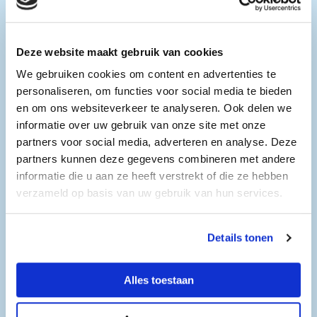
👩
Ga in gesprek met agrarische ondernemers
Deze website maakt gebruik van cookies
📅
Zaterdag 14 maart
We gebruiken cookies om content en advertenties te
🕑
Van 10.00 uur tot 15.00 uur
personaliseren, om functies voor social media te bieden
en om ons websiteverkeer te analyseren. Ook delen we
📍
Gemeentewerf Wieringerwerf, Medemblikkerweg 4
informatie over uw gebruik van onze site met onze
in Wieringerwerf
partners voor social media, adverteren en analyse. Deze
partners kunnen deze gegevens combineren met andere
informatie die u aan ze heeft verstrekt of die ze hebben
verzameld op basis van uw gebruik van hun services.
Kom langs en neem je (klein)kinderen mee!
Details tonen
Openingstijden
Hoofdvestiging
Alles toestaan
Zaterdag 14 maart 2026