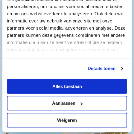
personaliseren, om functies voor social media te bieden
en om ons websiteverkeer te analyseren. Ook delen we
Gegevens
informatie over uw gebruik van onze site met onze
Tel: 072-5320587
partners voor social media, adverteren en analyse. Deze
E-mail:
info@trs-nl.com
partners kunnen deze gegevens combineren met andere
Website:
https://trs-nl.com/
informatie die u aan ze heeft verstrekt of die ze hebben
verzameld op basis van uw gebruik van hun services.
TRS B.V.
Hoofdvestiging
Molenlei 9B
Details tonen
1921 CX Akersloot
Alles toestaan
Aanpassen
Impressie
Weigeren