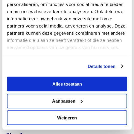
Stappenplan
personaliseren, om functies voor social media te bieden
Stap 1
en om ons websiteverkeer te analyseren. Ook delen we
informatie over uw gebruik van onze site met onze
Meld je aan voor de Kom Binnen Bij Bedrijven Dagen.
Dat kan
partners voor social media, adverteren en analyse. Deze
hier
. Dit gaat om de basisinformatie van je bedrijf, je hoeft nog
partners kunnen deze gegevens combineren met andere
niet alles in te vullen.
informatie die u aan ze heeft verstrekt of die ze hebben
verzameld op basis van uw gebruik van hun services.
Stap 2
Vul het Kom Binnen Canvas in. Wat is het doel van de open
Details tonen
dag(en), welke bezoekers wil je ontvangen, wie betrek je erbij, etc.
Leuk om te doen met de medewerkers die betrokken zijn. Het is
een hulpmiddel, dus je mag het ook anders doen.
Alles toestaan
Stap 3
Aanpassen
Maak eventueel een draaiboek met informatie, tijden en
contactgegevens. Deel dit – samen met het Kom Binnen Canvas –
Weigeren
breed in je bedrijf.