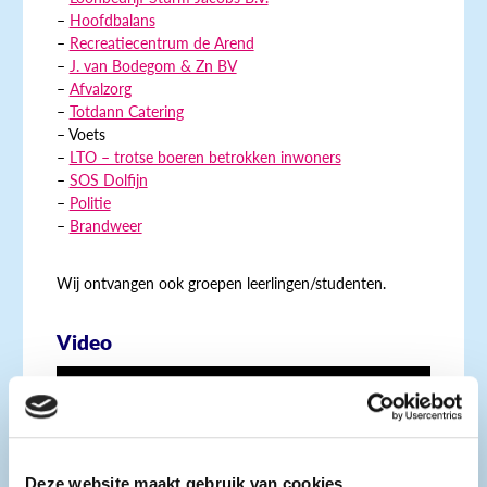
–
Hoofdbalans
–
Recreatiecentrum de Arend
–
J. van Bodegom & Zn BV
–
Afvalzorg
–
Totdann Catering
– Voets
–
LTO – trotse boeren betrokken inwoners
–
SOS Dolfijn
–
Politie
–
Brandweer
Wij ontvangen ook groepen leerlingen/studenten.
Video
Deze website maakt gebruik van cookies