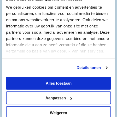
We gebruiken cookies om content en advertenties te
personaliseren, om functies voor social media te bieden
en om ons websiteverkeer te analyseren. Ook delen we
informatie over uw gebruik van onze site met onze
Openingstijden
partners voor social media, adverteren en analyse. Deze
Gemeentewerf Wieringerwerf
partners kunnen deze gegevens combineren met andere
informatie die u aan ze heeft verstrekt of die ze hebben
Zaterdag 14 maart 2026
verzameld op basis van uw gebruik van hun services.
10:00-15.00 uur
Details tonen
Alles toestaan
Gegevens
Tel: 088 - 321 5560
Aanpassen
E-mail:
Ondernemersloket@hollandskroon.nl
Website:
https://www.hollandskroon.nl/actueel/doe-mee-aan-
Weigeren
de-kom-binnen-bij-bedrijven-dagen/