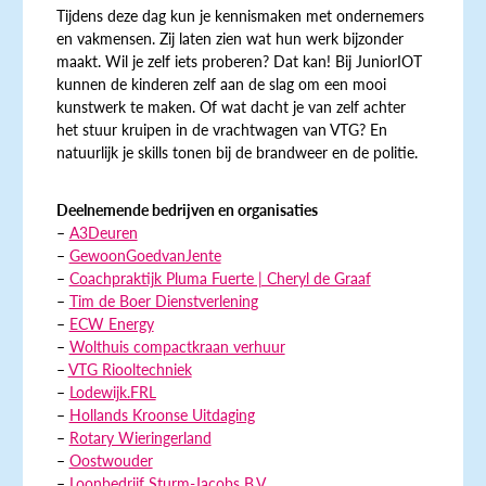
Tijdens deze dag kun je kennismaken met ondernemers
en vakmensen. Zij laten zien wat hun werk bijzonder
maakt. Wil je zelf iets proberen? Dat kan! Bij JuniorIOT
kunnen de kinderen zelf aan de slag om een mooi
kunstwerk te maken. Of wat dacht je van zelf achter
het stuur kruipen in de vrachtwagen van VTG? En
natuurlijk je skills tonen bij de brandweer en de politie.
Deelnemende bedrijven en organisaties
–
A3Deuren
–
GewoonGoedvanJente
–
Coachpraktijk Pluma Fuerte | Cheryl de Graaf
–
Tim de Boer Dienstverlening
–
ECW Energy
–
Wolthuis compactkraan verhuur
–
VTG Riooltechniek
–
Lodewijk.FRL
–
Hollands Kroonse Uitdaging
–
Rotary Wieringerland
–
Oostwouder
–
Loonbedrijf Sturm-Jacobs B.V.